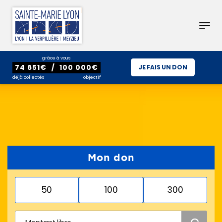
grâce à vous
74 651
€
/
100 000
€
JE FAIS UN DON
déjà collectés
objectif
Mon don
50
100
300